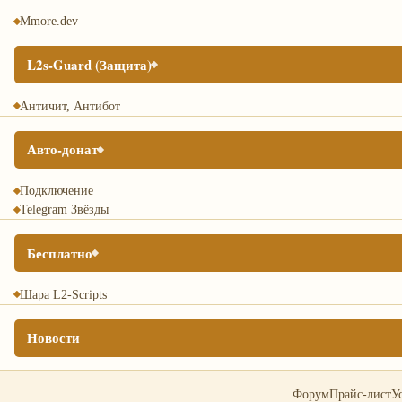
Mmore.dev
L2s-Guard (Защита)
Античит, Антибот
Авто-донат
Подключение
Telegram Звёзды
Бесплатно
Шара L2-Scripts
Новости
03.08.2026
Форум
Прайс-лист
У
К юбилею студии - Обновление дизайна сайта