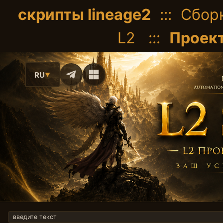
скрипты lineage2
::: Сборк
L2 :::
Проект
RU
▼