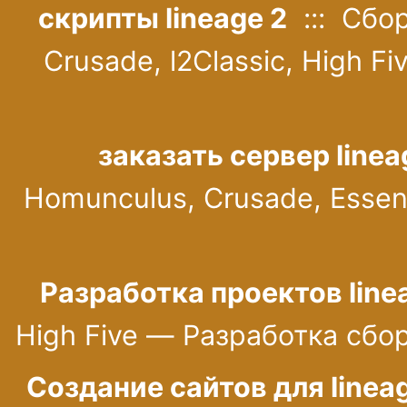
Подробнее
скрипты lineage 2
::: Сбор
25.07.2026
Акция со скидками
Crusade, l2Classic, High F
Подробнее
26.06.2026
Бот Телеграм звезды для авто доната
Подробнее
заказать сервер line
25.05.2026
Техническая поддержка старых сборок, расширение команды
Homunculus, Crusade, Essen
Подробнее
20.01.2026
Приватные исходники L2: Essence, Classic, HF
Подробнее
10.04.2025
Разработка проектов line
Приватные сборки L2: Essence, Classic, High Five
Подробнее
High Five — Разработка сбо
15.01.2025
Временно не принимаем заказы на стандартные проекты под ключ
Создание сайтов для linea
Подробнее
27.06.2024