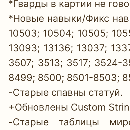
*Гварды в картии не гов
*Новые навыки/Фикс навы
10503; 10504; 10505; 1055
13093; 13136; 13037; 133
3507; 3513; 3517; 3524-
8499; 8500; 8501-8503; 8
-Старые спавны статуй.
+Обновлены Custom String
-Старые таблицы миров