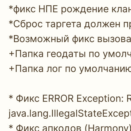
*фикс НПЕ рождение клан
*Сброс таргета должен п
*Возможный фикс вызова
+Папка геодаты по умол
+Папка лог по умолчанию
* Фикс ERROR Exception: Ru
java.lang.IllegalStateExcep
* Фикс апкодов (Harmony)