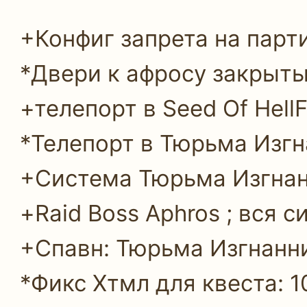
+Конфиг запрета на парти
*Двери к афросу закрыты
+телепорт в Seed Of HellF
*Телепорт в Тюрьма Изгн
+Система Тюрьма Изгнанн
+Raid Boss Aphros ; вся 
+Спавн: Тюрьма Изгнанник
*Фикс Хтмл для квеста: 1