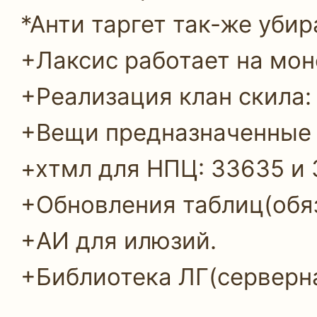
*Анти таргет так-же уби
+Лаксис работает на мон
+Реализация клан скила:
+Вещи предназначенные т
+хтмл для НПЦ: 33635 и
+Обновления таблиц(обяз
+АИ для илюзий.
+Библиотека ЛГ(серверна