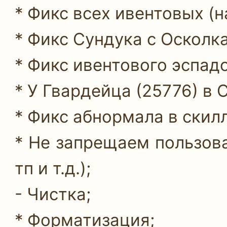
* Фикс всех ивентовых (
* Фикс Сундука с Осколк
* Фикс ивентового эспад
* У Гвардейца (25776) в 
* Фикс абнормала в скил
* Не запрещаем пользов
тп и т.д.);
- Чистка;
* Форматизация;