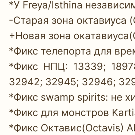
*У Freya/Isthina независ
-Старая зона октавиуса (O
+Новая зона окатавиуса(O
*Фикс телепорта для врем
*Фикс НПЦ: 13339; 1897
32942; 32945; 32946; 32
*Фикс swamp spirits: не х
*Фикс для монстров Karti
*Фикс Октавис(Octavis) А