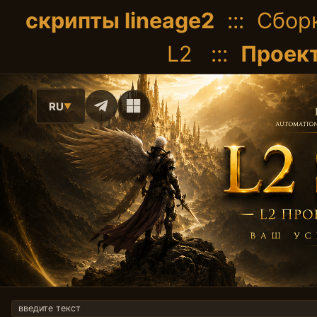
скрипты lineage2
::: Сборк
L2 :::
Проект
RU
▼