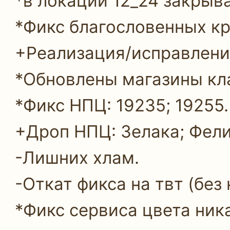
*в локации 12_24 закрыв
*Фикс благословенных кра
+Реализация/исправление
*Обновлены магазины кла
*Фикс НПЦ: 19235; 19255.
+Дроп НПЦ: Зелака; Фели
-Лишних хлам.
-Откат фикса на твт (без
*Фикс сервиса цвета ника