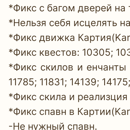
*Фикс с багом дверей на 
*Нельзя себя исцелять н
*Фикс движка Картия(Kart
*Фикс квестов: 10305; 103
*Фикс скилов и енчанты ск
11785; 11831; 14139; 14175
*Фикс скила и реализция
*Фикс спавн в Картии(Kart
-Не нужный спавн.