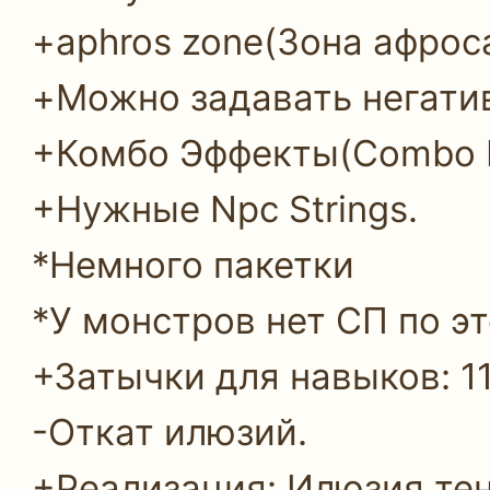
+aphros zone(Зона афрос
+Можно задавать негати
+Комбо Эффекты(Combo Ef
+Нужные Npc Strings.
*Немного пакетки
*У монстров нет СП по э
+Затычки для навыков: 1
-Откат илюзий.
+Реализация: Илюзия тен