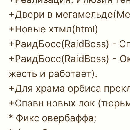
+Двери в мегамельде(Me
+Новые хтмл(html)
+РаидБосс(RaidBoss) - Сп
+РаидБосс(RaidBoss) - Ок
жесть и работает).
+Для храма орбиса прокл
+Спавн новых лок (тюрьм
* Фикс овербаффа;