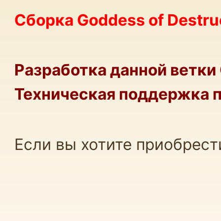
Работы по клиенту
Сборка Goddess of Destr
(1)
Конфигуратор услуг
(1)
Разработка данной ветки 
Техническая поддержка п
Если вы хотите приобрест