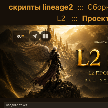
скрипты lineage2
::: Сборк
L2 :::
Проект
RU
▼