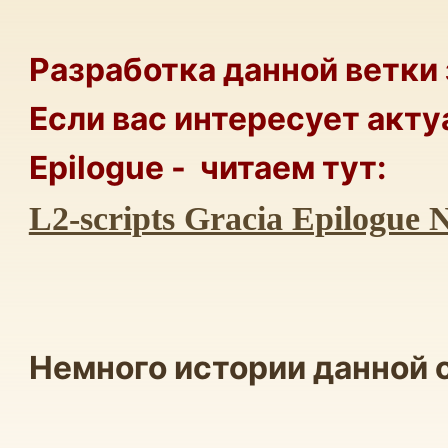
Работы по клиенту
(1)
Разработка данной ветки
Конфигуратор услуг
(1)
Если вас интересует акту
Epilogue - читаем тут:
L2-scripts Gracia Epilogue
Немного истории данной 